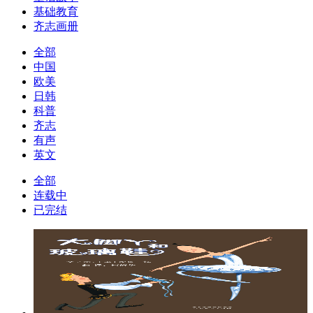
基础教育
齐志画册
全部
中国
欧美
日韩
科普
齐志
有声
英文
全部
连载中
已完结