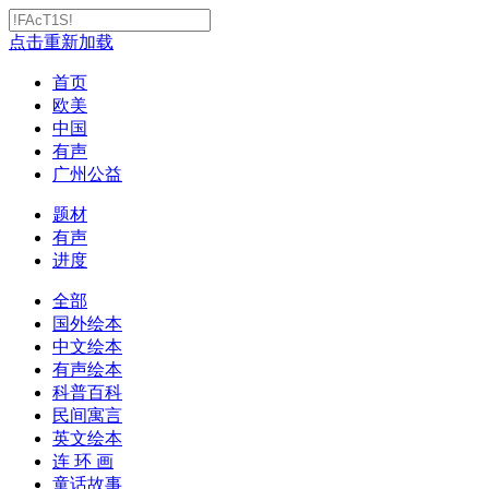
点击重新加载
首页
欧美
中国
有声
广州公益
题材
有声
进度
全部
国外绘本
中文绘本
有声绘本
科普百科
民间寓言
英文绘本
连 环 画
童话故事