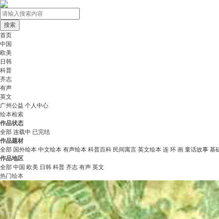
首页
中国
欧美
日韩
科普
齐志
有声
英文
广州公益
个人中心
绘本检索
作品状态
全部
连载中
已完结
作品题材
全部
国外绘本
中文绘本
有声绘本
科普百科
民间寓言
英文绘本
连 环 画
童话故事
基
作品地区
全部
中国
欧美
日韩
科普
齐志
有声
英文
热门绘本