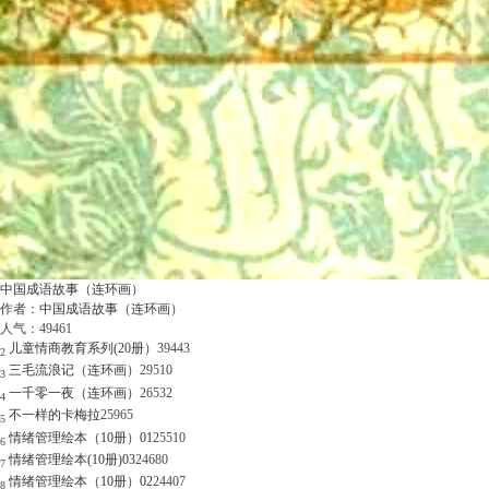
中国成语故事（连环画）
作者：
中国成语故事（连环画）
人气：
49461
儿童情商教育系列(20册）
39443
2
三毛流浪记（连环画）
29510
3
一千零一夜（连环画）
26532
4
不一样的卡梅拉
25965
5
情绪管理绘本（10册）01
25510
6
情绪管理绘本(10册)03
24680
7
情绪管理绘本（10册）02
24407
8