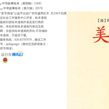
中华故事绘本（第四辑）
21045
9
中华故事绘本（第六辑）
20570
10
“牵手阅读”公益平台由广州市越秀区齐
共
330
个结果
志社会工作服务中心开发，绘本漫画
版权归原绘本漫画作者及发行商所
有。本站所有绘本漫画均来自互联
网，仅提供绘本漫画的导向,不存储绘
本漫画，不提供下载。
服务热线：020-83707079，微信工作
号：qizhigongyi（微信交流群请备注：
牵手阅读）
粤ICP备14025298号
粤公网安备 44010402002498号