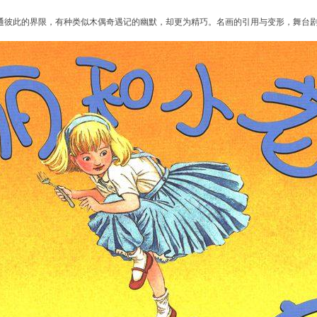
通彼此的界限，有种类似木偶奇遇记的幽默，却更为精巧。名画的引用与变形，舞台