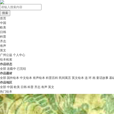
首页
中国
欧美
日韩
科普
齐志
有声
英文
广州公益
个人中心
绘本检索
作品状态
全部
连载中
已完结
作品题材
全部
国外绘本
中文绘本
有声绘本
科普百科
民间寓言
英文绘本
连 环 画
童话故事
基
作品地区
全部
中国
欧美
日韩
科普
齐志
有声
英文
热门绘本