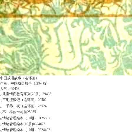
中国成语故事（连环画）
作者：
中国成语故事（连环画）
人气：
49453
儿童情商教育系列(20册）
39433
2
三毛流浪记（连环画）
29502
3
一千零一夜（连环画）
26524
4
不一样的卡梅拉
25955
5
情绪管理绘本（10册）01
25505
6
情绪管理绘本(10册)03
24675
7
情绪管理绘本（10册）02
24402
8