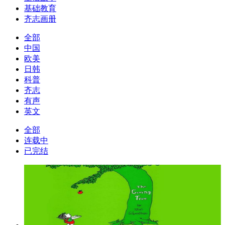
基础教育
齐志画册
全部
中国
欧美
日韩
科普
齐志
有声
英文
全部
连载中
已完结