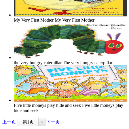
My Very First Mother
My Very First Mother
the very hungry caterpillar
The very hungry caterpillar
Five little moneys play hide and seek
Five little moneys play
hide and seek
上一页
第1页
下一页