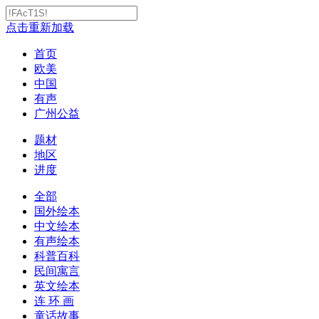
点击重新加载
首页
欧美
中国
有声
广州公益
题材
地区
进度
全部
国外绘本
中文绘本
有声绘本
科普百科
民间寓言
英文绘本
连 环 画
童话故事